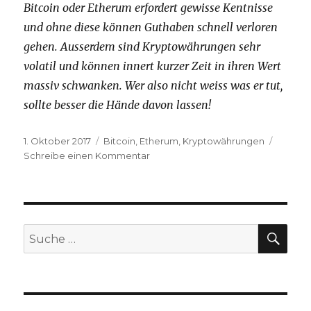
Bitcoin oder Etherum erfordert gewisse Kentnisse
und ohne diese können Guthaben schnell verloren
gehen. Ausserdem sind Kryptowährungen sehr
volatil und können innert kurzer Zeit in ihren Wert
massiv schwanken. Wer also nicht weiss was er tut,
sollte besser die Hände davon lassen!
Veröffentlicht
1. Oktober 2017
Kategorien
Bitcoin
,
Etherum
,
Kryptowährungen
am
Schreibe einen Kommentar
zu
Bitcoins
und
Etherum
kaufen
SU
Suche
nach: