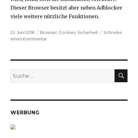
Dieser Browser besitzt aber neben Adblocker
viele weitere nützliche Funktionen.
Veröffentlicht
23. Juni 2018
Kategorien
Browser
,
Cookies
,
Sicherheit
Schreibe
am
einen Kommentar
zu
Sicher
Surfen
SU
Suche
nach:
WERBUNG