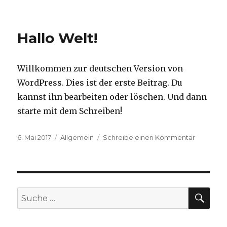
Bitcoins
und
Etherum
Hallo Welt!
kaufen
Willkommen zur deutschen Version von
WordPress. Dies ist der erste Beitrag. Du
kannst ihn bearbeiten oder löschen. Und dann
starte mit dem Schreiben!
Veröffentlicht
6. Mai 2017
Kategorien
Allgemein
Schreibe einen Kommentar
zu
am
Hallo
Welt!
SU
Suche
nach: