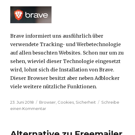
Brave informiert uns ausführlich über
verwendete Tracking- und Werbetechnologie
auf allen besuchten Websites. Schon nur um zu
sehen, wieviel dieser Technologie eingesetzt
wird, lohnt sich die Installation von Brave.
Dieser Browser besitzt aber neben Adblocker
viele weitere nützliche Funktionen.
Veröffentlicht
23. Juni 2018
Kategorien
Browser
,
Cookies
,
Sicherheit
Schreibe
am
einen Kommentar
zu
Sicher
Surfen
Alternative zu Freemailer