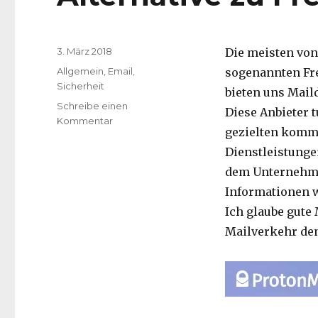
Veröffentlicht
3. März 2018
Die meisten von
am
Kategorien
Allgemein
,
Email
,
sogenannten Fre
Sicherheit
bieten uns Maild
Schreibe einen
Diese Anbieter t
Kommentar
zu
gezielten komme
Alternative
zu
Dienstleistunge
Freemailer
dem Unternehme
Informationen w
Ich glaube gute
Mailverkehr den