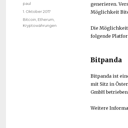
Autor
paul
generieren. Ver
Veröffentlicht
1. Oktober 2017
Möglichkeit Bit
am
Kategorien
Bitcoin
,
Etherum
,
Kryptowährungen
Die Möglichkeit
folgende Platfo
Bitpanda
Bitpanda ist ei
mit Sitz in Öste
GmbH betrieben
Weitere Informa