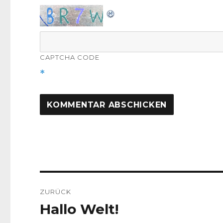
CAPTCHA CODE
*
Beitragsnavigation
ZURÜCK
Hallo Welt!
Vorheriger
Beitrag: